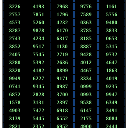
3226
4193
7968
9776
1161
2757
7851
1796
7589
5756
4573
5260
4232
0363
9480
8287
9878
6170
3785
3833
2743
4234
6317
8185
0653
3852
9517
1130
8887
5315
2405
7545
2719
9428
9732
3280
5392
2636
4012
4647
3320
4182
0899
4467
1863
9949
6227
9171
3334
4019
0741
9345
0987
0999
9235
6872
2828
3700
0993
9947
1578
3131
2397
9538
6349
4903
7472
6918
6147
3491
3139
5445
6552
2175
8084
2821
2352
6952
4900
2444