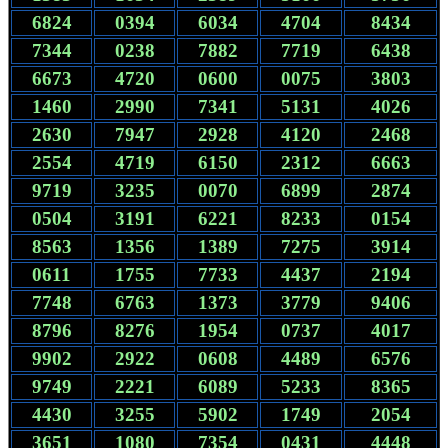
6824
0394
6034
4704
8434
7344
0238
7882
7719
6438
6673
4720
0600
0075
3803
1460
2990
7341
5131
4026
2630
7947
2928
4120
2468
2554
4719
6150
2312
6663
9719
3235
0070
6899
2874
0504
3191
6221
8233
0154
8563
1356
1389
7275
3914
0611
1755
7733
4437
2194
7748
6763
1373
3779
9406
8796
8276
1954
0737
4017
9902
2922
0608
4489
6576
9749
2221
6089
5233
8365
4430
3255
5902
1749
2054
3651
1080
7354
0431
4448