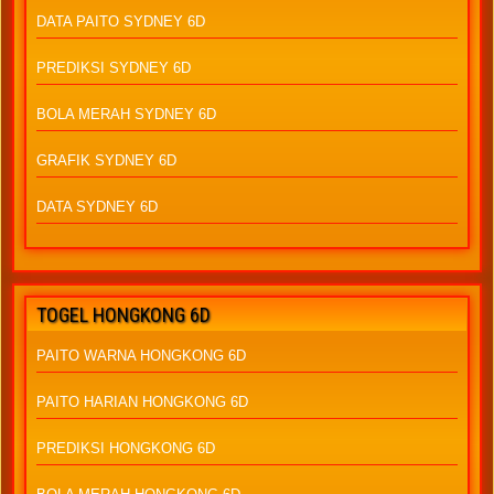
DATA PAITO SYDNEY 6D
PREDIKSI SYDNEY 6D
BOLA MERAH SYDNEY 6D
GRAFIK SYDNEY 6D
DATA SYDNEY 6D
TOGEL HONGKONG 6D
PAITO WARNA HONGKONG 6D
PAITO HARIAN HONGKONG 6D
PREDIKSI HONGKONG 6D