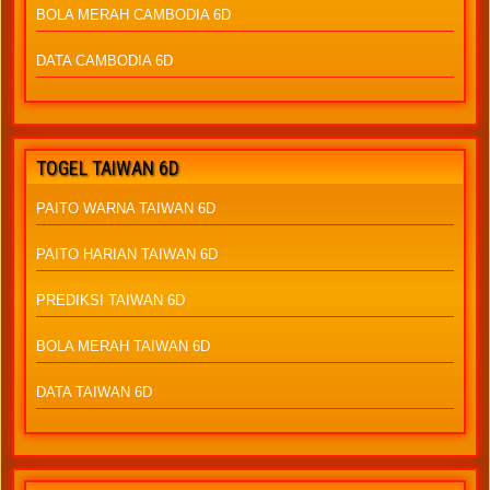
BOLA MERAH CAMBODIA 6D
DATA CAMBODIA 6D
TOGEL TAIWAN 6D
PAITO WARNA TAIWAN 6D
PAITO HARIAN TAIWAN 6D
PREDIKSI TAIWAN 6D
BOLA MERAH TAIWAN 6D
DATA TAIWAN 6D