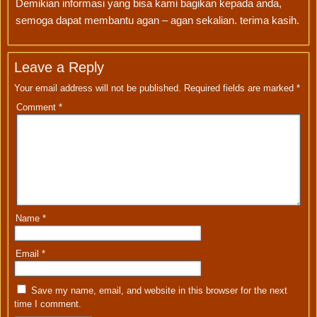
Demikian informasi yang bisa kami bagikan kepada anda,
semoga dapat membantu agan – agan sekalian. terima kasih.
Leave a Reply
Your email address will not be published.
Required fields are marked
*
Comment
*
Name
*
Email
*
Save my name, email, and website in this browser for the next
time I comment.