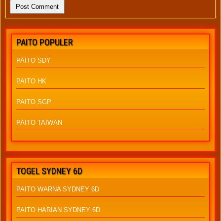
PAITO POPULER
PAITO SDY
PAITO HK
PAITO SGP
PAITO TAIWAN
TOGEL SYDNEY 6D
PAITO WARNA SYDNEY 6D
PAITO HARIAN SYDNEY 6D