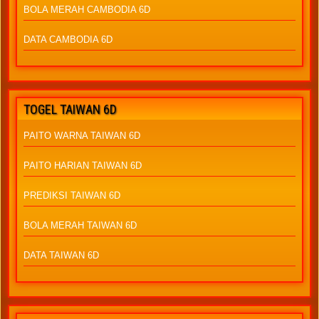
BOLA MERAH CAMBODIA 6D
DATA CAMBODIA 6D
TOGEL TAIWAN 6D
PAITO WARNA TAIWAN 6D
PAITO HARIAN TAIWAN 6D
PREDIKSI TAIWAN 6D
BOLA MERAH TAIWAN 6D
DATA TAIWAN 6D