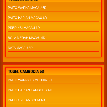
PAITO WARNA MACAU 6D
PAITO HARIAN MACAU 6D
PREDIKSI MACAU 6D
BOLA MERAH MACAU 6D
DATA MACAU 6D
TOGEL CAMBODIA 6D
PAITO WARNA CAMBODIA 6D
PAITO HARIAN CAMBODIA 6D
PREDIKSI CAMBODIA 6D