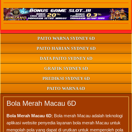
PAITO WARNA SYDNEY 6D
PAITO HARIAN SYDNEY 6D
DATA PAITO SYDNEY 6D
GRAFIK SYDNEY 6D
PREDIKSI SYDNEY 6D
PAITO WARNA 6D
Bola Merah Macau 6D
Bola Merah Macau 6D
; Bola merah Macau adalah teknologi
aplikasi website penyedia layanan bola merah Macau untuk
mengolah pola yang dapat di urutkan untuk memperoleh pola