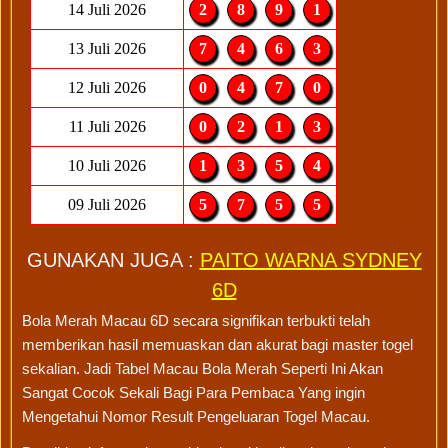
GUNAKAN JUGA :
PAITO WARNA SYDNEY
6D
Bola Merah Macau 6D secara signifikan terbukti telah
memberikan hasil memuaskan dan akurat bagi master togel
sekalian. Jadi Tabel Macau Bola Merah Seperti Ini Akan
Sangat Cocok Sekali Bagi Para Pembaca Yang ingin
Mengetahui Nomor Result Pengeluaran Togel Macau.