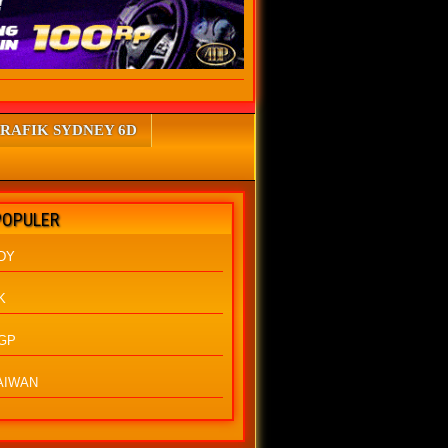
RAFIK SYDNEY 6D
POPULER
DY
K
SGP
AIWAN