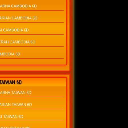
WARNA CAMBODIA 6D
ARIAN CAMBODIA 6D
I CAMBODIA 6D
ERAH CAMBODIA 6D
MBODIA 6D
TAIWAN 6D
ARNA TAIWAN 6D
ARIAN TAIWAN 6D
I TAIWAN 6D