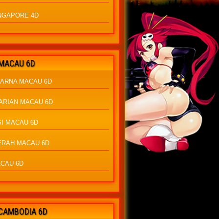
INGAPORE 4D
MACAU 6D
WARNA MACAU 6D
ARIAN MACAU 6D
I MACAU 6D
ERAH MACAU 6D
ACAU 6D
CAMBODIA 6D