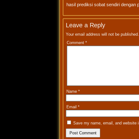
hasil prediksi sobat sendiri dengan 
Leave a Reply
Your email address will not be published.
Comment
*
Name
*
Email
*
Save my name, email, and website in