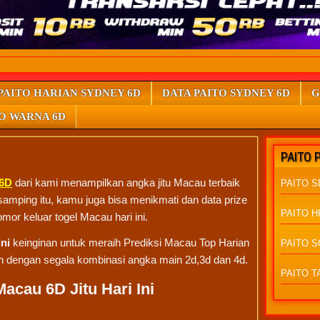
PAITO HARIAN SYDNEY 6D
DATA PAITO SYDNEY 6D
G
O WARNA 6D
PAITO 
 6D
dari kami menampilkan angka jitu Macau terbaik
PAITO S
 samping itu, kamu juga bisa menikmati dan data prize
PAITO H
or keluar togel Macau hari ini.
ini
keinginan untuk meraih Prediksi Macau Top Harian
PAITO 
in dengan segala kombinasi angka main 2d,3d dan 4d.
PAITO T
Macau 6D Jitu Hari Ini