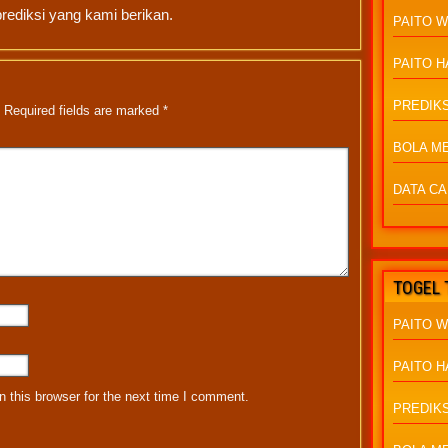
prediksi yang kami berikan.
PAITO 
PAITO H
PREDIKS
Required fields are marked
*
BOLA M
DATA CA
TOGEL 
PAITO W
PAITO H
 this browser for the next time I comment.
PREDIKS