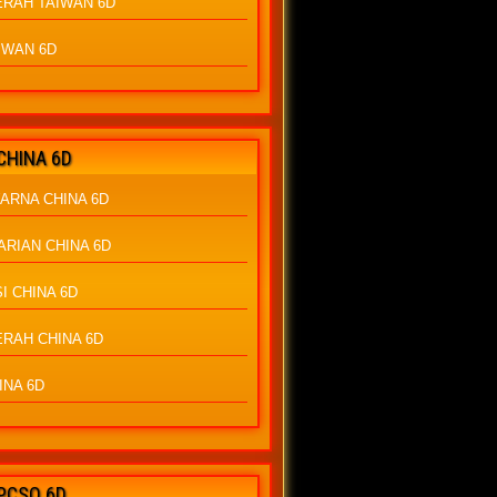
ERAH TAIWAN 6D
IWAN 6D
CHINA 6D
ARNA CHINA 6D
ARIAN CHINA 6D
I CHINA 6D
RAH CHINA 6D
INA 6D
PCSO 6D