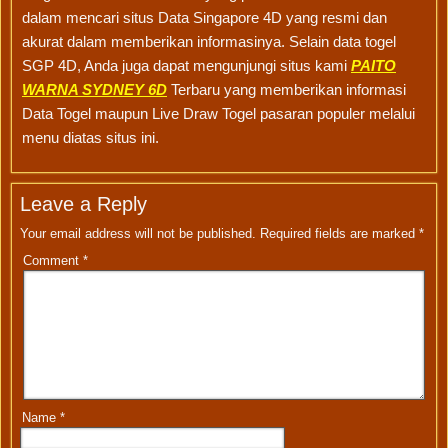
dalam mencari situs Data Singapore 4D yang resmi dan
akurat dalam memberikan informasinya. Selain data togel
SGP 4D, Anda juga dapat mengunjungi situs kami
PAITO
WARNA SYDNEY 6D
Terbaru yang memberikan informasi
Data Togel maupun Live Draw Togel pasaran populer melalui
menu diatas situs ini.
Leave a Reply
Your email address will not be published.
Required fields are marked
*
Comment
*
Name
*