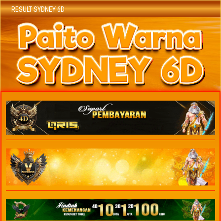
RESULT SYDNEY 6D