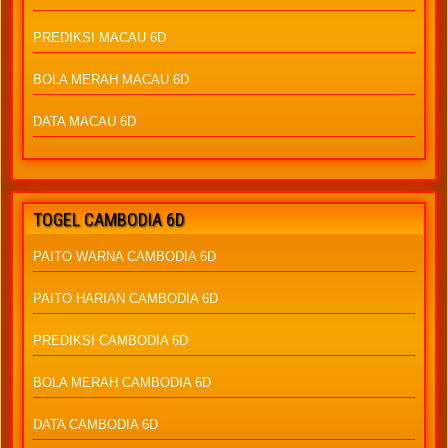
PREDIKSI MACAU 6D
BOLA MERAH MACAU 6D
DATA MACAU 6D
TOGEL CAMBODIA 6D
PAITO WARNA CAMBODIA 6D
PAITO HARIAN CAMBODIA 6D
PREDIKSI CAMBODIA 6D
BOLA MERAH CAMBODIA 6D
DATA CAMBODIA 6D