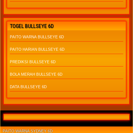
TOGEL BULLSEYE 6D
PAITO WARNA BULLSEYE 6D
PAITO HARIAN BULLSEYE 6D
PREDIKSI BULLSEYE 6D
BOLA MERAH BULLSEYE 6D
DATA BULLSEYE 6D
PAITO WARNA SYDNEY 6D