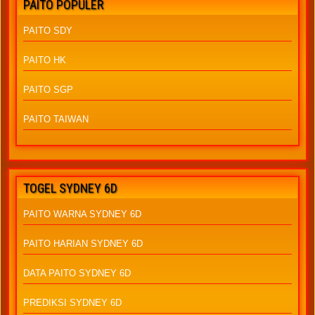
PAITO POPULER
PAITO SDY
PAITO HK
PAITO SGP
PAITO TAIWAN
TOGEL SYDNEY 6D
PAITO WARNA SYDNEY 6D
PAITO HARIAN SYDNEY 6D
DATA PAITO SYDNEY 6D
PREDIKSI SYDNEY 6D